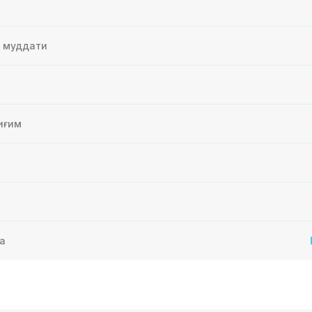
ш муддати
зиясиз кириш
 этиш хусусиятига эга ҳужжатсиз бошланг
иғим
ари
а
лиш
М