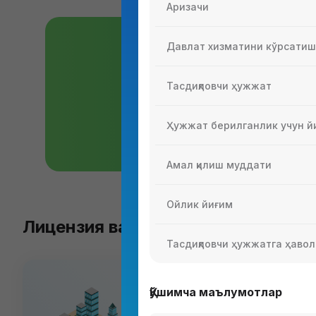
Аризачи
Давлат хизматини кўрсати
Бизнесга лицен
Тасдиқловчи ҳужжат
Бизнесни лицензиясиз ва рухсат
Ҳужжат берилганлик учун й
Батафсил
Амал қилиш муддати
Ойлик йиғим
Лицензия ва рухсатномалар турл
Тасдиқловчи ҳужжатга ҳавол
Қўшимча маълумотлар
Архитектура ва қури