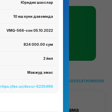
Юридик шахслар
10 иш куни давомида
VMQ-566-сон
05.10.2022
824 000.00 сум
2 йил
Мавжуд эмас
Барча лицензия ва рухсатномалар
https://lex.uz/docs/-6225496
аданият, нашриёт ва реклама