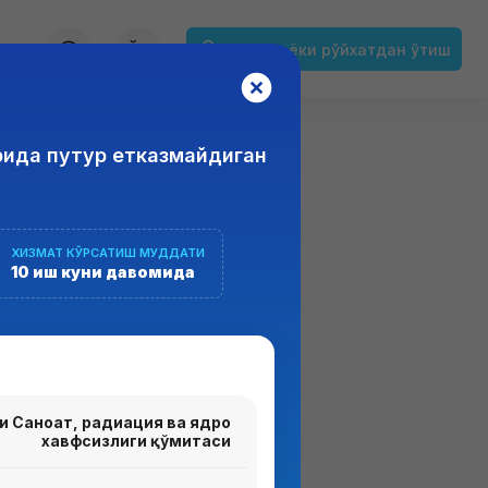
ЎЗ
Кириш ёки рўйхатдан ўтиш
рида путур етказмайдиган
ЗИМИ
ХИЗМАТ КЎРСАТИШ МУДДАТИ
10 иш куни давомида
я" ахборот тизимлари мажмуаси
ги Саноат, радиация ва ядро
хавфсизлиги қўмитаси