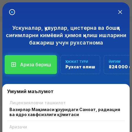
Ускуналар, қувурлар, цистерна ва бошқа
ЭЛЕКТРОН ЛИЦЕНЗИЯЛАШ
ТИЗИМИ
сиғимларни кимёвий ҳимоя қилиш ишларини
бажариш учун рухсатнома
Лицензия ёки рухсатнома олиш учун ариза бериш
Лицензиялаш ва рухсатнома олиш соҳасида интерактив
хизматлар кўрсатиш учун "Лицензия" ахборот тизимлари
ҲУЖЖАТ ТУРИ
ЙИҒИМ
Ариза бериш
мажмуаси
Рухсат олиш
824 000 
Умумий маълумот
Лицензияловчи ташкилот
Вазирлар Маҳкамаси ҳузуридаги Саноат, радиация
ва ядро хавфсизлиги қўмитаси
Аризачи