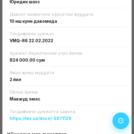
Юридик шахс
Давлат хизматини кўрсатиш муддати
10 иш куни давомида
Тасдиқловчи ҳужжат
VMQ-86
22.02.2022
Бизнесга лицензиясиз кириш
Ҳужжат берилганлик учун йиғим
Бизнесни лицензиясиз ва рухсат этиш хусусиятига
эга ҳужжатсиз бошланг
824 000.00 сум
Батафсил
Амал қилиш муддати
2 йил
Ойлик йиғим
Мавжуд эмас
Тасдиқловчи ҳужжатга ҳавола
Лицензия ва рухсатномалар турлари
https://lex.uz/docs/-5871129