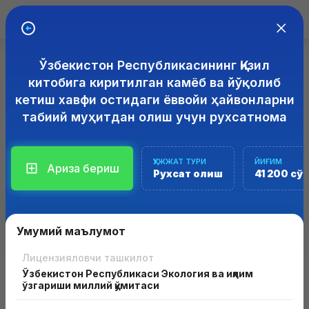
Ўзбекистон Республикасининг Қизил
ЭЛЕКТРОН ЛИЦЕНЗИЯЛАШ
ТИЗИМИ
китобига киритилган камёб ва йўқолиб
кетиш хавфи остидаги ёввойи ҳайвонларни
Лицензия ёки рухсатнома олиш учун ариза бериш
табиий муҳитдан олиш учун рухсатнома
Лицензиялаш ва рухсатнома олиш соҳасида интерактив
хизматлар кўрсатиш учун "Лицензия" ахборот тизимлари
мажмуаси
ҲУЖЖАТ ТУРИ
ЙИҒИМ
Ариза бериш
Рухсат олиш
41 200 сў
Умумий маълумот
Лицензияловчи ташкилот
Ўзбекистон Республикаси Экология ва иқлим
ўзгариши миллий қўмитаси