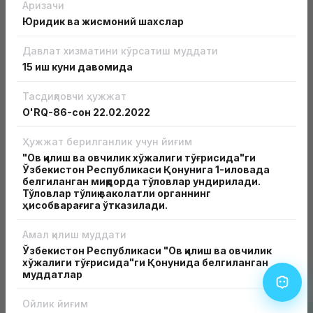
Аризачи
Юридик ва жисмоний шахслар
Давлат хизматини кўрсатиш муддати
15 иш куни давомида
Тасдиқловчи ҳужжат
Бизнесга лицензиясиз кириш
O'RQ-86-сон
22.02.2022
Бизнесни лицензиясиз ва рухсат этиш хусусиятига
эга ҳужжатсиз бошланг
Ҳужжат берилганлик учун йиғим
"Ов қилиш ва овчилик хўжалиги тўғрисида"ги
Батафсил
Ўзбекистон Республикаси Қонунига 1-иловада
белгиланган миқдорда тўловлар ундирилади.
Тўловлар тўлиқ ваколатли органнинг
ҳисобварағига ўтказилади.
Амал қилиш муддати
Ўзбекистон Республикаси "Ов қилиш ва овчилик
хўжалиги тўғрисида"ги Қонунида белгиланган
Лицензия ва рухсатномалар турлари
муддатлар
Ойлик йиғим