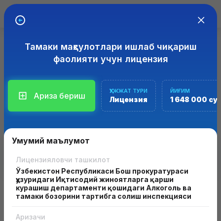
Тамаки маҳсулотлари ишлаб чиқариш
ЭЛЕКТРОН ЛИЦЕНЗИЯЛАШ
ТИЗИМИ
фаолияти учун лицензия
Лицензия ёки рухсатнома олиш учун ариза бериш
Лицензиялаш ва рухсатнома олиш соҳасида интерактив
ҲУЖЖАТ ТУРИ
ЙИҒИМ
Ариза бериш
хизматлар кўрсатиш учун "Лицензия" ахборот тизимлари
Лицензия
1 648 000 су
мажмуаси
Умумий маълумот
Лицензияловчи ташкилот
Ўзбекистон Республикаси Бош прокуратураси
ҳузуридаги Иқтисодий жиноятларга қарши
курашиш департаменти қошидаги Алкоголь ва
тамаки бозорини тартибга солиш инспекцияси
Аризачи