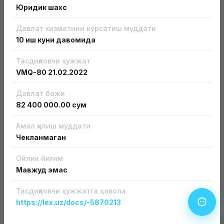
Юридик шахс
Давлат хизматини кўрсатиш муддати
10 иш куни давомида
Тасдиқловчи ҳужжат
Бизнесга лицензиясиз кириш
VMQ-80
21.02.2022
Бизнесни лицензиясиз ва рухсат этиш хусусиятига
Давлат божи
эга ҳужжатсиз бошланг
82 400 000.00 сум
Батафсил
Амал қилиш муддати
Чекланмаган
Ойлик йиғим
Мавжуд эмас
Тасдиқловчи ҳужжатга ҳавола
Лицензия ва рухсатномалар турлари
https://lex.uz/docs/-5870213