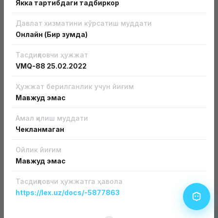
Якка тартибдаги тадбиркор
Давлат хизматини кўрсатиш муддати
Онлайн (Бир зумда)
Тасдиқловчи ҳужжат
VMQ-88
25.02.2022
Бизнесга лицензиясиз кириш
Ҳужжат берилганлик учун йиғим
Бизнесни лицензиясиз ва рухсат этиш хусусиятига
эга ҳужжатсиз бошланг
Мавжуд эмас
Батафсил
Амал қилиш муддати
Чекланмаган
Ойлик йиғим
Мавжуд эмас
Тасдиқловчи ҳужжатга ҳавола
Лицензия ва рухсатномалар турлари
https://lex.uz/docs/-5877863