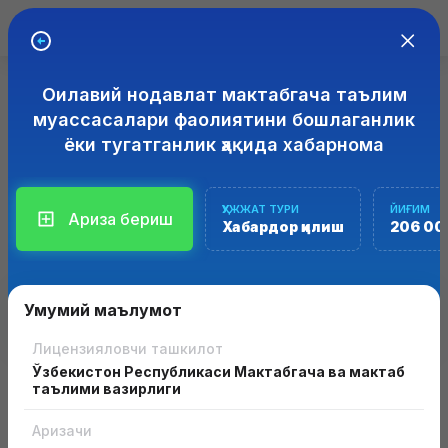
Оилавий нодавлат мактабгача таълим
ЭЛЕКТРОН ЛИЦЕНЗИЯЛАШ
ТИЗИМИ
муассасалари фаолиятини бошлаганлик
ёки тугатганлик ҳақида хабарнома
Лицензия ёки рухсатнома олиш учун ариза бериш
Лицензиялаш ва рухсатнома олиш соҳасида интерактив
хизматлар кўрсатиш учун "Лицензия" ахборот тизимлари
ҲУЖЖАТ ТУРИ
ЙИҒИМ
Ариза бериш
мажмуаси
Хабардор қилиш
206 00
Умумий маълумот
Лицензияловчи ташкилот
Ўзбекистон Республикаси Мактабгача ва мактаб
таълими вазирлиги
Аризачи