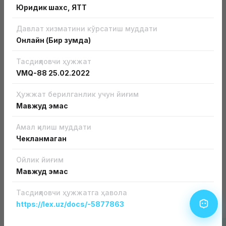
Юридик шахс, ЯТТ
Давлат хизматини кўрсатиш муддати
Онлайн (Бир зумда)
Тасдиқловчи ҳужжат
Бизнесга лицензиясиз кириш
VMQ-88
25.02.2022
Бизнесни лицензиясиз ва рухсат этиш хусусиятига
Ҳужжат берилганлик учун йиғим
эга ҳужжатсиз бошланг
Мавжуд эмас
Батафсил
Амал қилиш муддати
Чекланмаган
Ойлик йиғим
Мавжуд эмас
Тасдиқловчи ҳужжатга ҳавола
Лицензия ва рухсатномалар турлари
https://lex.uz/docs/-5877863