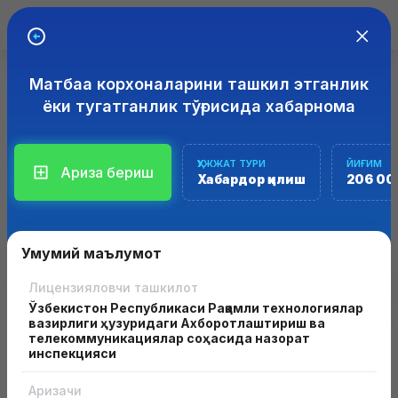
Матбаа корхоналарини ташкил этганлик
ЭЛЕКТРОН ЛИЦЕНЗИЯЛАШ
ТИЗИМИ
ёки тугатганлик тўғрисида хабарнома
Лицензия ёки рухсатнома олиш учун ариза бериш
Лицензиялаш ва рухсатнома олиш соҳасида интерактив
ҲУЖЖАТ ТУРИ
ЙИҒИМ
Ариза бериш
хизматлар кўрсатиш учун "Лицензия" ахборот тизимлари
Хабардор қилиш
206 00
мажмуаси
Умумий маълумот
Лицензияловчи ташкилот
Ўзбекистон Республикаси Рақамли технологиялар
вазирлиги ҳузуридаги Ахборотлаштириш ва
телекоммуникациялар соҳасида назорат
инспекцияси
Аризачи