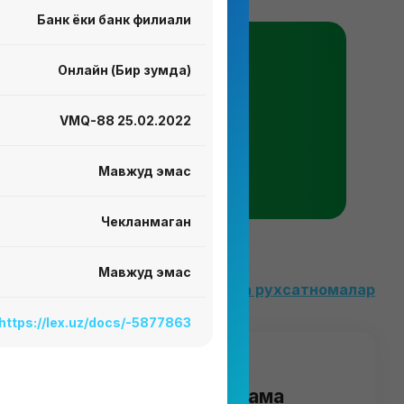
Банк ёки банк филиали
Онлайн (Бир зумда)
VMQ-88
25.02.2022
Мавжуд эмас
Чекланмаган
Мавжуд эмас
Барча лицензия ва рухсатномалар
https://lex.uz/docs/-5877863
аданият, нашриёт ва реклама