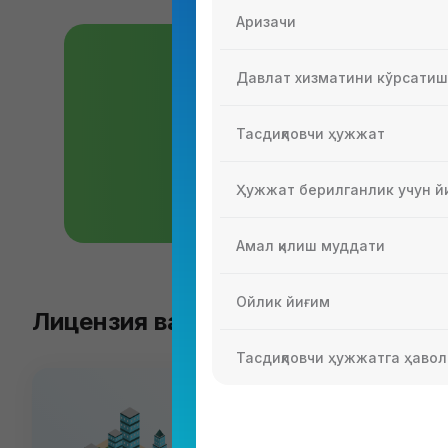
Аризачи
Давлат хизматини кўрсати
Бизнесга лицен
Тасдиқловчи ҳужжат
Бизнесни лицензиясиз ва рухсат
Ҳужжат берилганлик учун й
Батафсил
Амал қилиш муддати
Ойлик йиғим
Лицензия ва рухсатномалар турл
Тасдиқловчи ҳужжатга ҳавол
Архитектура ва қури