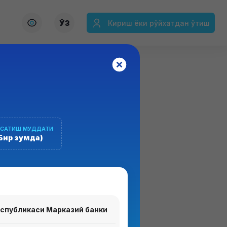
ЎЗ
Кириш ёки рўйхатдан ўтиш
ЗИМИ
РСАТИШ МУДДАТИ
Бир зумда)
я" ахборот тизимлари мажмуаси
спубликаси Марказий банки