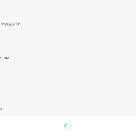
ш муддати
зиясиз кириш
 этиш хусусиятига эга ҳужжатсиз бошланг
иғим
ари
а
лиш
М