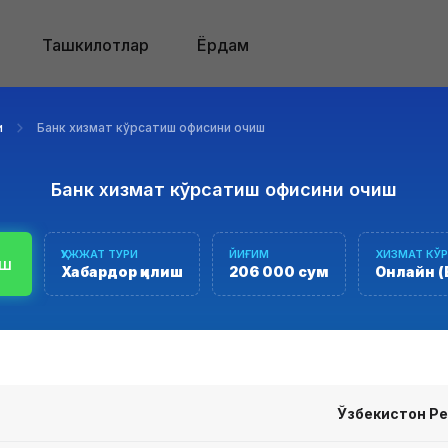
Ташкилотлар
Ёрдам
и
Банк хизмат кўрсатиш офисини очиш
ТРОН ЛИЦЕНЗИЯЛАШ
ТИ
Банк хизмат кўрсатиш офисини очиш
Лицензия ёки рухсатнома олиш учун ариза бериш
ҲУЖЖАТ ТУРИ
ЙИҒИМ
ХИЗМАТ КЎ
иш
Хабардор қилиш
206 000 сум
Онлайн (
иш соҳасида интерактив хизматлар кўрсатиш учун "Лицензи
Ўзбекистон Ре