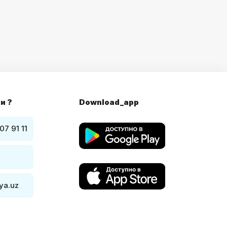
и ?
Download_app
07 91 11
ya.uz