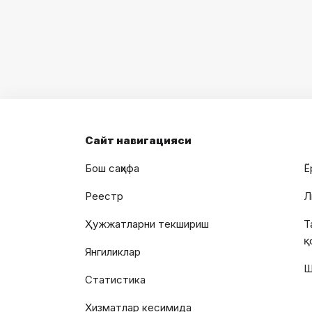
Сайт навигацияси
Бош саҳифа
Ё
Реестр
Л
Ҳужжатларни текшириш
Т
қ
Янгиликлар
Ш
Статистика
Хизматлар кесимида