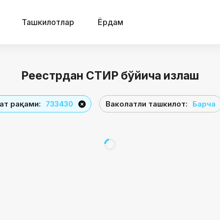
Ташкилотлар
Ёрдам
Реестрдан СТИР бўйича излаш
жат рақами
:
733430
Ваколатли ташкилот
:
Барча