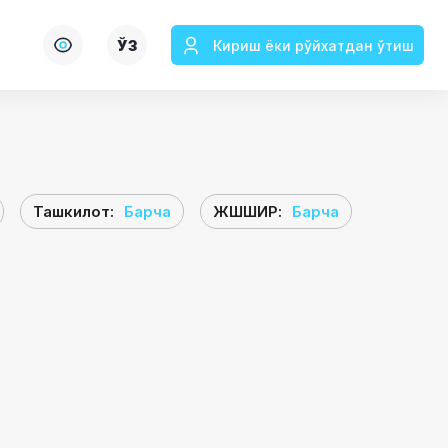
ЎЗ
Кириш ёки рўйхатдан ўтиш
Ташкилот
:
Барча
ЖШШИР
:
Барча