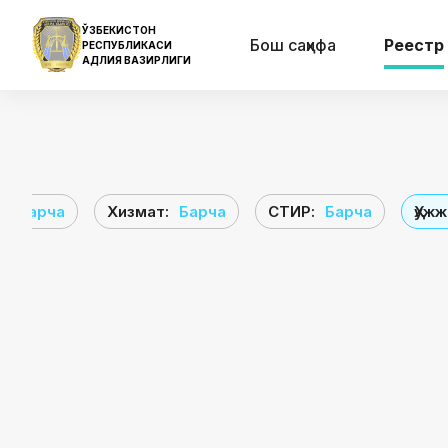
ЎЗБЕКИСТОН
Бош саҳифа
Реестр
РЕСПУБЛИКАСИ
АДЛИЯ ВАЗИРЛИГИ
и
:
Барча
Хизмат
:
Барча
СТИР
:
Барча
Ҳуж