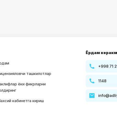
Ёрдам керакм
рдам
+998 71 2
ицензияловчи ташкилотлар
1148
аклифлар ёки фикрларни
олдиринг
info@adli
ахсий кабинетга кириш