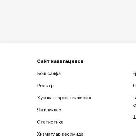
Сайт навигацияси
Бош саҳифа
Ё
Реестр
Л
Ҳужжатларни текшириш
Т
қ
Янгиликлар
Ш
Статистика
Хизматлар кесимида