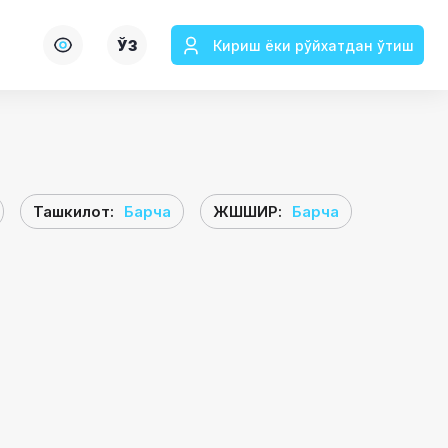
ЎЗ
Кириш ёки рўйхатдан ўтиш
Ташкилот
:
Барча
ЖШШИР
:
Барча