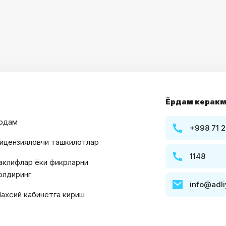
Ёрдам керакм
рдам
+998 71 2
ицензияловчи ташкилотлар
1148
аклифлар ёки фикрларни
олдиринг
info@adli
ахсий кабинетга кириш