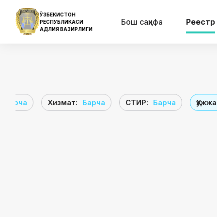
ЎЗБЕКИСТОН
Бош саҳифа
Реестр
РЕСПУБЛИКАСИ
АДЛИЯ ВАЗИРЛИГИ
Барча
Хизмат
:
Барча
СТИР
:
Барча
Ҳужж