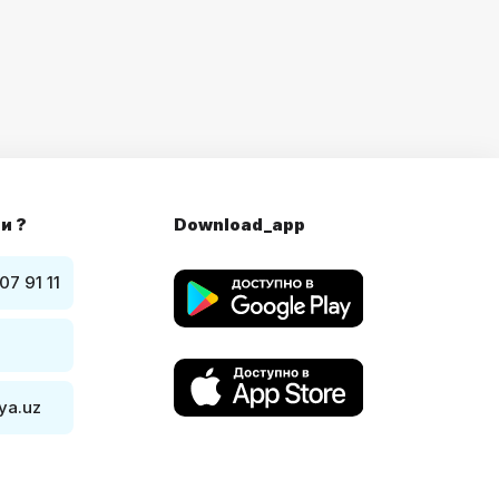
и ?
Download_app
07 91 11
ya.uz