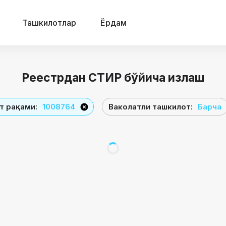
Ташкилотлар
Ёрдам
Реестрдан СТИР бўйича излаш
ат рақами
:
1008764
Ваколатли ташкилот
:
Барча