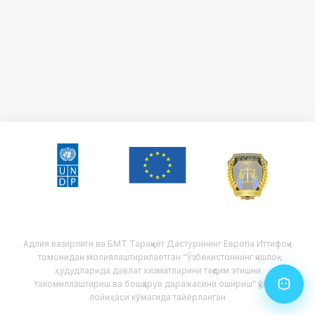
Адлия вазирлиги ва БМТ Тараққиёт Дастурининг Европа Иттифоқи
томонидан молиялаштирилаётган
“Ўзбекистоннинг қишлоқ
ҳудудларида давлат хизматларини тақдим этишни
такомиллаштириш ва бошқарув даражасини ошириш” қўшма
лойиҳаси кўмагида тайёрланган